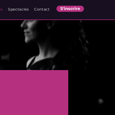
S'inscrire
ns
Spectacles
Contact
S'inscrire
ns
Spectacles
Contact