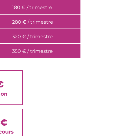
180 € / trimestre
280 € / trimestre
320 € / trimestre
350 € / trimestre
€
ion
0€
 cours