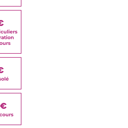
€
culiers
ration
ours
€
solé
0€
 cours